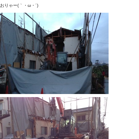
おりゃー(｀・ω・´)