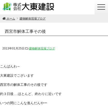
togg
navi
ホーム
建物解体現場ブログ
西宮市解体工事その後
2013年01月25日
建物解体現場ブログ
こんばんわ～
大東建設でございます
西宮市の解体工事のその後です
約３日後….ほとんど、終わりに近いです
いつの間にこんな進んだんやー