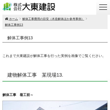
togg
navi
ホーム
解体工事費用の目安（木造解体ほか参考事例）
解体工事例13
解体工事例13
これまで大東建設が解体工事を行った実例を画像でご覧ください。
建物解体工事 某現場13.
解体工事 着工前～