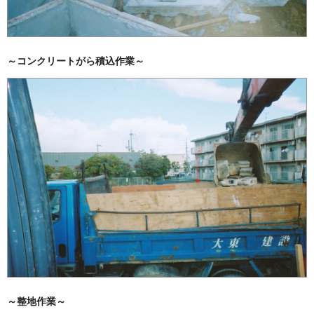
～コンクリートがら積込作業～
～整地作業～