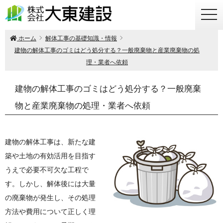
togg
navi
ホーム
解体工事の基礎知識・情報
建物の解体工事のゴミはどう処分する？一般廃棄物と産業廃棄物の処
理・業者へ依頼
建物の解体工事のゴミはどう処分する？一般廃棄
物と産業廃棄物の処理・業者へ依頼
建物の解体工事は、新たな建
築や土地の有効活用を目指す
うえで必要不可欠な工程で
す。しかし、解体後には大量
の廃棄物が発生し、その処理
方法や費用について正しく理