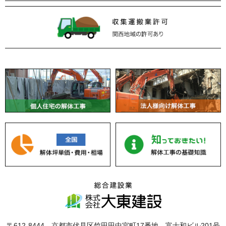
〒612-8444 京都市伏見区竹田田中宮町17番地 富士和ビル201号